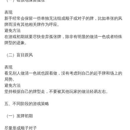
（一）错误地保留孤张
表现
新手经常会保留一些单独无法组成顺子或对子的牌，比如单张的风
牌而没有其他相关牌作为呼应。
避免方法
在游戏初期就要尽快舍弃孤张牌，除非有明显的做清一色或者特殊
牌型的迹象。
（二）盲目跟风
表现
看见别人做清一色就也跟着做，没有考虑到自己的起手牌和场上的
局势。
避免方法
坚持根据自己的牌型走，不要被其他玩家的做法轻易左右。
五、不同阶段的游戏策略
（一）发牌初期
尽量形成顺子对子