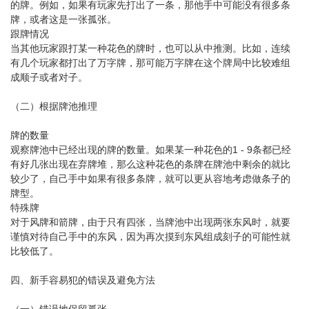
的牌。例如，如果有玩家先打出了一条，那他手中可能没有很多条
牌，或者这是一张孤张。
跟牌情况
当其他玩家跟打某一种花色的牌时，也可以从中推测。比如，连续
有几个玩家都打出了万字牌，那可能万字牌在这个牌局中比较难组
成顺子或者对子。
（二）根据牌池推理
牌的数量
观察牌池中已经出现的牌的数量。如果某一种花色的1 - 9条都已经
有好几张出现在弃牌堆，那么这种花色的条牌在牌池中剩余的就比
较少了，自己手中如果有很多条牌，就可以更从容地考虑做条子的
牌型。
特殊牌
对于风牌和箭牌，由于只有四张，当牌池中出现两张东风时，就要
谨慎对待自己手中的东风，因为再次摸到东风组成刻子的可能性就
比较低了。
四、新手容易犯的错误及避免方法