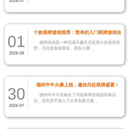
2026-07
十款棋牌游戏推荐：简单的入门棋牌游戏合
01
集
棋牌游戏是一种充满乐趣且历史悠久的游戏类
型，无论是家庭聚会、朋友小聚...
2026-08
德州牛牛火爆上线，邀你共赴棋牌盛宴！
30
德州牛牛不仅融合了传统棋牌游戏的经典玩
法，还在其中加入了众多创新元素...
2026-07