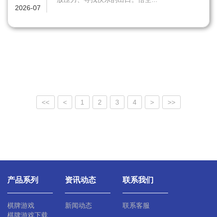
2026-07
<<
<
1
2
3
4
>
>>
产品系列
资讯动态
联系我们
棋牌游戏
新闻动态
联系客服
棋牌游戏下载